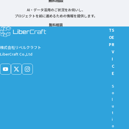
無料相談
AI・データ活用のご状況をお伺いし、
プロジェクトを前に進めるための情報を提供します。
無料相談
T
S
O
E
P
R
株式会社リベルクラフト
V
LiberCraft Co.,Ltd
I
C
E
S
o
l
u
t
i
o