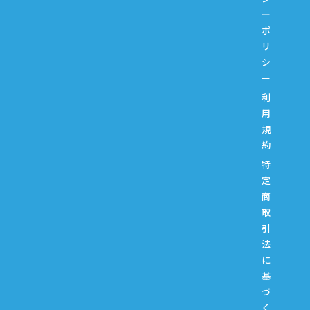
ー
ポ
リ
シ
ー
利
用
規
約
特
定
商
取
引
法
に
基
づ
く