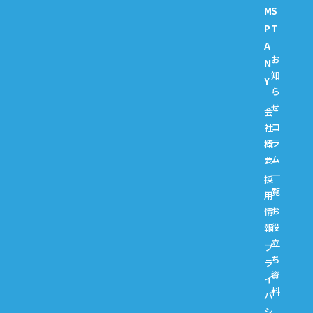
M
S
P
T
A
お
N
知
Y
ら
せ
会
コ
社
ラ
概
ム
要
一
採
覧
用
お
情
役
報
立
プ
ち
ラ
資
イ
料
バ
シ