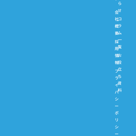
ら
せ
会
コ
社
ラ
概
ム
要
一
採
覧
用
お
情
役
報
立
プ
ち
ラ
資
イ
料
バ
シ
ー
ポ
リ
シ
ー