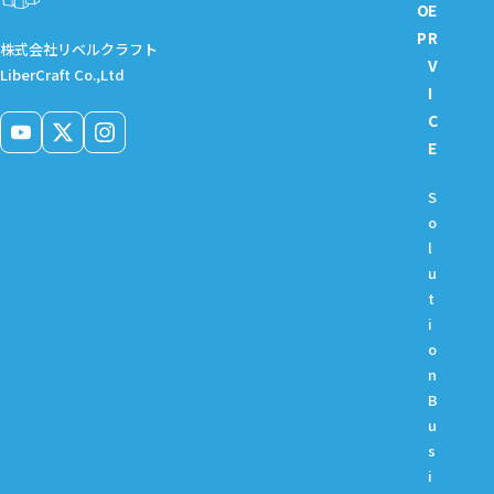
O
E
P
R
株式会社リベルクラフト
V
LiberCraft Co.,Ltd
I
C
E
S
o
l
u
t
i
o
n
B
u
s
i