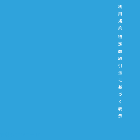
利
用
規
約
特
定
商
取
引
法
に
基
づ
く
表
示
資料ダウンロード