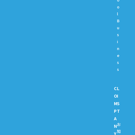
o
l
B
u
s
i
n
e
s
s
C
L
O
I
M
S
P
T
A
お
N
知
Y