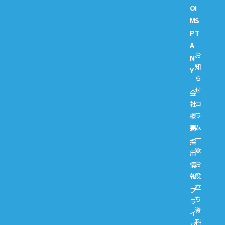
O
I
M
S
P
T
A
お
N
知
Y
ら
せ
会
コ
社
ラ
概
ム
要
一
採
覧
用
お
情
役
報
立
プ
ち
ラ
資
イ
料
バ