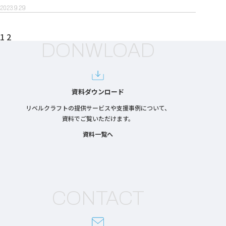
2023.9.29
投
1
2
稿
DONWLOAD
の
ペ
ー
ジ
送
り
資料ダウンロード
リベルクラフトの提供サービスや支援事例について、
資料でご覧いただけます。
資料一覧へ
CONTACT