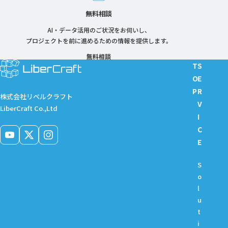
無料相談
AI・データ活用のご状況をお伺いし、
プロジェクトを前に進めるための情報を提供します。
無料相談
T
S
O
E
P
R
株式会社リベルクラフト
V
LiberCraft Co.,Ltd
I
C
E
S
o
l
u
t
i