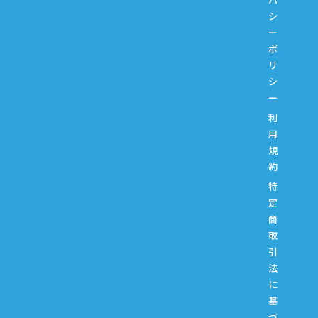
シ
ー
ポ
リ
シ
ー
利
用
規
約
特
定
商
取
引
法
に
基
づ