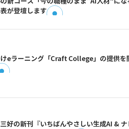
ooの新コース「今の職種のまま“AI人材”に
代表が登壇します
けeラーニング「Craft College」の提供
三好の新刊『いちばんやさしい生成AI & 