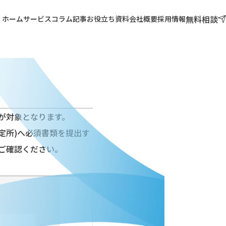
無料相談
ホーム
サービス
コラム記事
お役立ち資料
会社概要
採用情報
が対象
となります。
定所)へ必須書類を提出す
ご確認ください。