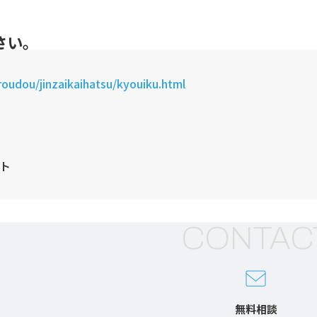
さい。
oudou/jinzaikaihatsu/kyouiku.html
ト
CONTAC
無料相談