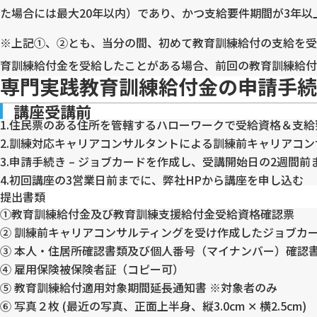
た場合には最大20年以内）であり、かつ支給要件期間が3年以
※上記①、②とも、当分の間、初めて教育訓練給付の支給を受け
育訓練給付金を受給したことがある場合、前回の教育訓練給付
専門実践教育訓練給付金の
申請手続
講座受講前
1.住民票のある住所を管轄するハローワークで受給資格＆支給
2.訓練対応キャリアコンサルタントによる訓練前キャリアコ
3.申請手続き – ジョブカードを作成し、受講開始日の2週
4.初回講座の3営業日前までに、弊社HPから講座を申し込む
提出書類
①教育訓練給付金及び教育訓練支援給付金受給資格確認票
② 訓練前キャリアコンサルティングを受け作成したジョブカ
③ 本人・住居所確認書類及び個人番号（マイナンバー）確認書
④ 雇用保険被保険者証（コピー可）
⑤ 教育訓練給付適用対象期間延長通知書 ※対象者のみ
⑥ 写真２枚 (最近の写真、正面上半身、縦3.0cm ✕ 横2.5cm)