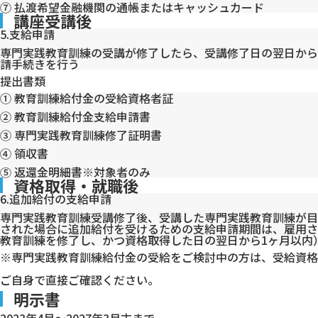
⑦ 払渡希望金融機関の通帳またはキャッシュカード
講座受講後
5.支給申請
専門実践教育訓練の受講が修了したら、受講修了日の翌日から
請手続きを行う
提出書類
① 教育訓練給付金の受給資格者証
② 教育訓練給付金支給申請書
③ 専門実践教育訓練修了証明書
④ 領収書
⑤ 返還金明細書※対象者のみ
資格取得・就職後
6.追加給付の支給申請
専門実践教育訓練受講修了後、受講した専門実践教育訓練が目
された場合に追加給付を受けるための支給申請期間は、雇用さ
教育訓練を修了し、かつ資格取得した日の翌日から1ヶ月以内
※専門実践教育訓練給付金の受給をご検討中の方は、受給資格
ご自身で直接ご確認ください。
明示書
2023年4月〜2027年3月末まで