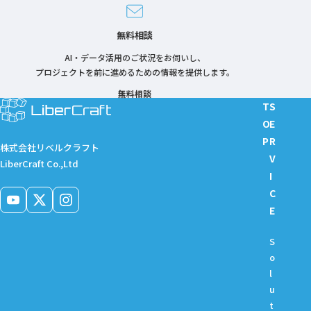
無料相談
AI・データ活用のご状況をお伺いし、
プロジェクトを前に進めるための情報を提供します。
無料相談
T
S
O
E
P
R
株式会社リベルクラフト
V
LiberCraft Co.,Ltd
I
C
E
S
o
l
u
t