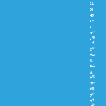
C
L
O
I
M
S
P
T
A
お
N
知
Y
ら
せ
会
コ
社
ラ
概
ム
要
一
採
覧
用
お
情
役
報
立
プ
ち
ラ
資