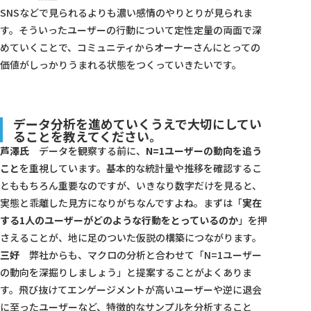
SNSなどで見られるよりも濃い感情のやりとりが見られま
す。そういったユーザーの行動について定性定量の両面で深
めていくことで、コミュニティからオーナーさんにとっての
価値がしっかりうまれる状態をつくっていきたいです。
データ分析を進めていくうえで大切にしてい
ることを教えてください。
芦澤氏
データを観察する前に、
N=1ユーザーの動向を追う
こと
を重視しています。基本的な統計量や推移を確認するこ
とももちろん重要なのですが、いきなり数字だけを見ると、
実態と乖離した見方になりがちなんですよね。まずは「
実在
する1人のユーザーがどのような行動をとっているのか
」を押
さえることが、地に足のついた仮説の構築につながります。
三好
弊社からも、マクロの分析と合わせて「N=1ユーザー
の動向を深掘りしましょう」と提案することがよくありま
す。飛び抜けてエンゲージメントが高いユーザーや逆に退会
に至ったユーザーなど、特徴的なサンプルを分析すること