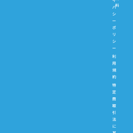
イ
料
バ
シ
ー
ポ
リ
シ
ー
利
用
規
約
特
定
商
取
引
法
に
基