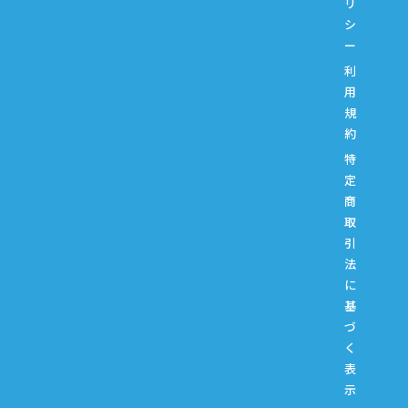
リ
シ
ー
利
用
規
約
特
定
商
取
引
法
に
基
づ
く
表
示