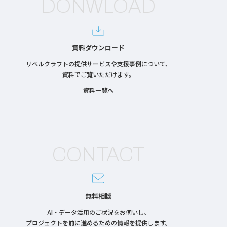
DONWLOAD
の
ペ
ー
ジ
送
り
資料ダウンロード
リベルクラフトの提供サービスや支援事例について、
資料でご覧いただけます。
資料一覧へ
CONTACT
無料相談
AI・データ活用のご状況をお伺いし、
プロジェクトを前に進めるための情報を提供します。