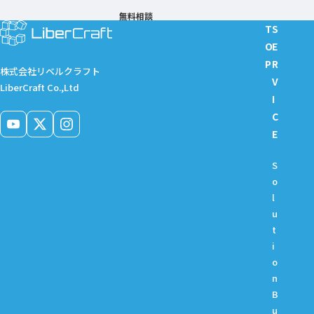
無料相談
T
S
O
E
P
R
株式会社リベルクラフト
V
LiberCraft Co.,Ltd
I
C
E
S
o
l
u
t
i
o
n
B
u