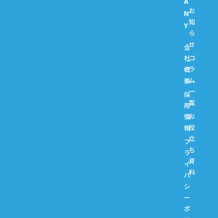
A
お
N
知
Y
ら
せ
会
コ
社
ラ
概
ム
要
一
採
覧
用
お
情
役
報
立
プ
ち
ラ
資
イ
料
バ
シ
ー
ポ