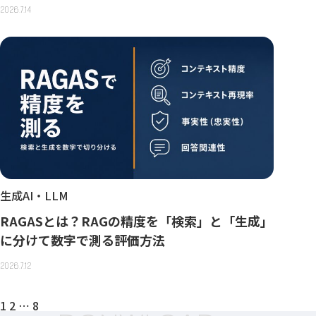
2026.7.14
生成AI・LLM
RAGASとは？RAGの精度を「検索」と「生成」
に分けて数字で測る評価方法
2026.7.12
投
1
2
⋯
8
稿