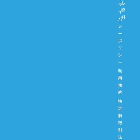
ち
ラ
資
イ
料
バ
シ
ー
ポ
リ
シ
ー
利
用
規
約
特
定
商
取
引
法