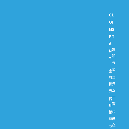
C
L
O
I
M
S
P
T
A
お
N
知
Y
ら
せ
会
コ
社
ラ
概
ム
要
一
採
覧
用
お
情
役
報
立
プ