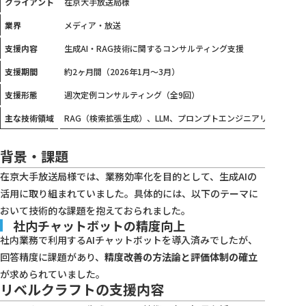
クライアント
在京大手放送局様
業界
メディア・放送
支援内容
生成AI・RAG技術に関するコンサルティング支援
支援期間
約2ヶ月間（2026年1月〜3月）
支援形態
週次定例コンサルティング（全9回）
主な技術領域
RAG（検索拡張生成）、LLM、プロンプトエンジニアリング
背景・課題
在京大手放送局様では、業務効率化を目的として、生成AIの
活用に取り組まれていました。具体的には、以下のテーマに
おいて技術的な課題を抱えておられました。
社内チャットボットの精度向上
社内業務で利用するAIチャットボットを導入済みでしたが、
回答精度に課題があり、
精度改善の方法論と評価体制の確立
が求められていました。
リベルクラフトの支援内容