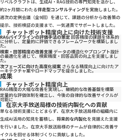
リベルクラフトは、生成AI・RAG技術の専門知見を活かし、
約2ヶ月間にわたる
伴走型コンサルティング
を実施しました。
週次の定例会議（全9回）を通じて、課題の分析から改善策の
提示、技術検証の支援まで、一気通貫でサポートしました。
チャットボット精度向上に向けた技術支援
RAGパイプラインの評価手法の策定
回答精度の課題を体系的
に分析し、定量的に評価できるフレームワークを構築しまし
た。
検索・回答精度の改善支援
データの構造化やプロンプト設計
の最適化を通じて、検索精度・回答品質の向上を支援しまし
た。
次フェーズに向けた高度化提案
さらなる精度向上に向けたア
ーキテクチャ案やロードマップを提示しました。
成果
チャットボット精度向上
RAG精度の大幅な改善を実現し、継続的な改善基盤を構築
定量的な評価体制を確立し、今後の自律的な改善サイクルが
可能に
在京大手放送局様の技術内製化への貢献
単なる技術支援にとどまらず、在京大手放送局様の組織内に
生成AI活用の知見を蓄積し、
将来的な内製化
を見据えた支援
を行いました。在京大手放送局様のチームが自律的に改善サ
イクルを回せる体制づくりに貢献しました。