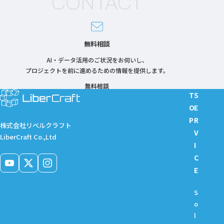
CONTACT
無料相談
AI・データ活用のご状況をお伺いし、
プロジェクトを前に進めるための情報を提供します。
無料相談
T
S
O
E
P
R
株式会社リベルクラフト
V
LiberCraft Co.,Ltd
I
C
E
S
o
l