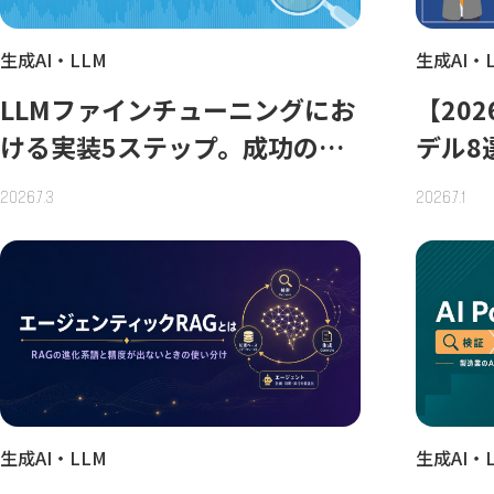
生成AI・LLM
生成AI・
LLMファインチューニングにお
【20
ける実装5ステップ。成功の鍵
デル8
は手法ではなく設計
ごとの
2026.7.3
2026.7.1
生成AI・LLM
生成AI・