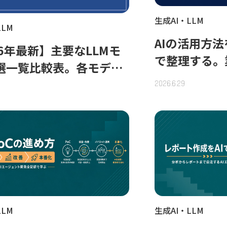
生成AI・LLM
LLM
AIの活用方
26年最新】主要なLLMモ
で整理する。
選一覧比較表。各モデル
に変える進め
用途も解説
2026.6.29
LLM
生成AI・LLM