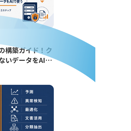
Mの構築ガイド！ク
ないデータをAIで
5ステップ