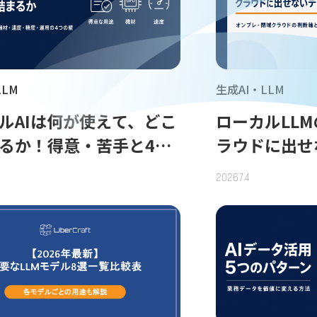
LLM
生成AI・LLM
ルAIは何が使えて、どこ
ローカルLL
るか！得意・苦手と4つ
ラウドに出せ
整理
使う判断軸と
2026.7.4