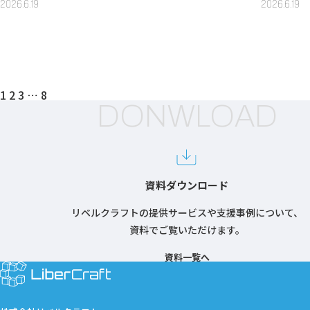
2026.6.19
2026.6.19
投
1
2
3
⋯
8
稿
DONWLOAD
の
ペ
ー
ジ
送
り
資料ダウンロード
リベルクラフトの提供サービスや支援事例について、
資料でご覧いただけます。
資料一覧へ