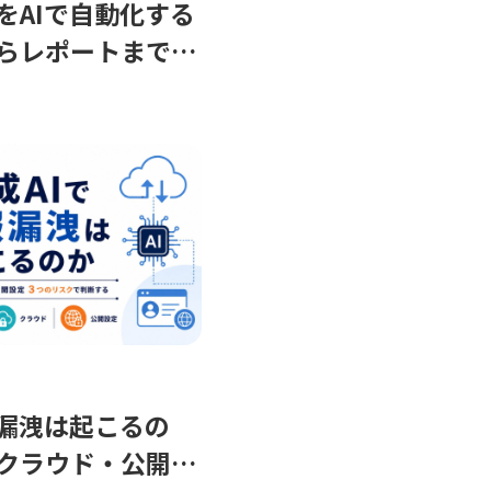
をAIで自動化する
らレポートまで自
ージェントの作り方
報漏洩は起こるの
クラウド・公開設