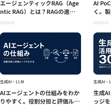
エージェンティックRAG（Age
AI 
ntic RAG）とは？RAGの進化
く。製
系譜と精度が出ないときの使い
発全記
2026.6.25
2026.6.23
分け
化
生成AI・LLM
生成AI・
AIエージェントの仕組みをわか
生成A
りやすく。役割分担と評価ルー
ッジを
プで動く理由
別で整