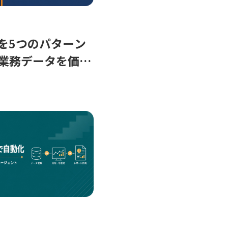
法を5つのパターン
業務データを価値
方