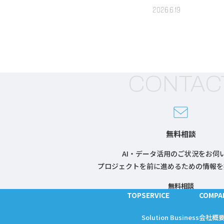
定」3つのリ
2026.6.19
CONTAC
無料相談
AI・データ活用のご状況をお伺
プロジェクトを前に進めるための情報を
無料相談
TOP
SERVICE
COMPA
Solution Business
会社概