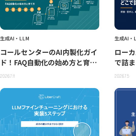
生成AI・LLM
生成AI・
コールセンターのAI内製化ガイ
ローカ
ド！FAQ自動化の始め方と育て
で詰ま
方
の壁を
2026.7.11
2026.7.5