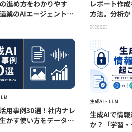
PoCの進め方をわかりやす
レポート作成
造業のAIエージェント開
方法。分析か
録で学ぶ失敗回避と本番
走するAIエ
2026.6.22
LLM
生成AI・LLM
I活用事例30選！社内ナレ
生成AIで情
生かす使い方をデータ種
か？「学習・
理