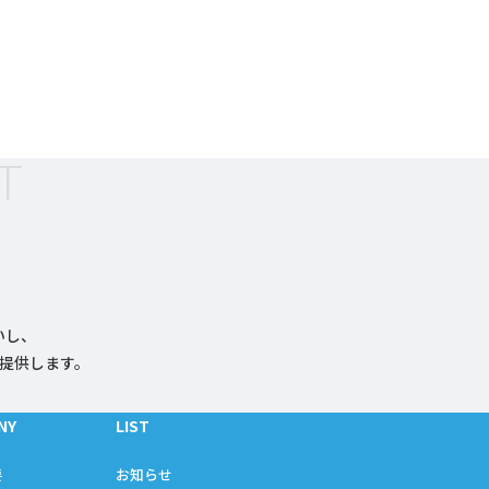
スクで判断する
T
いし、
提供します。
NY
LIST
要
お知らせ